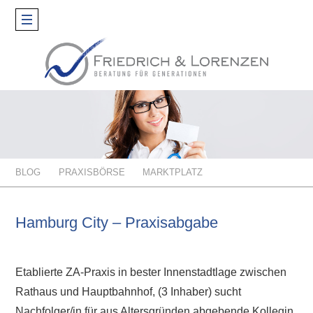
Toggle
navigation
BLOG
PRAXISBÖRSE
MARKTPLATZ
Hamburg City – Praxisabgabe
Etablierte ZA-Praxis in bester Innenstadtlage zwischen
Rathaus und Hauptbahnhof, (3 Inhaber) sucht
Nachfolger/in für aus Altersgründen abgebende Kollegin.